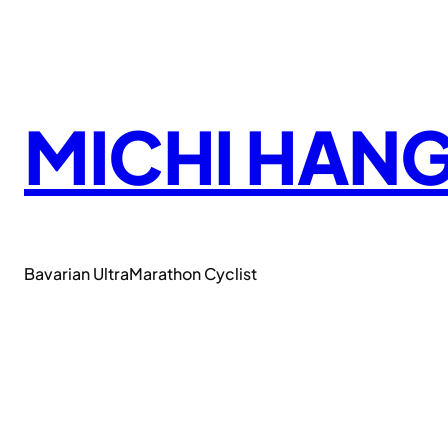
Zum
Inhalt
springen
MICHI HAN
Bavarian UltraMarathon Cyclist