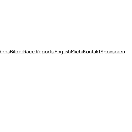
deos
Bilder
Race Reports English
Michi
Kontakt
Sponsoren