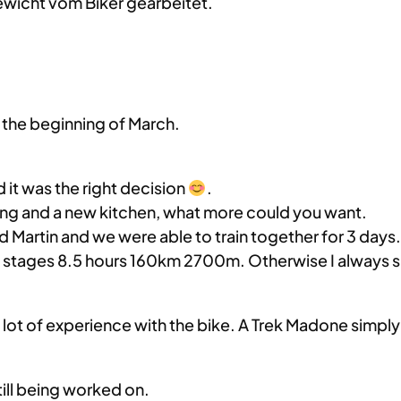
wicht vom Biker gearbeitet.
 the beginning of March.
d it was the right decision
.
ing and a new kitchen, what more could you want.
end Martin and we were able to train together for 3 days.
ong stages 8.5 hours 160km 2700m. Otherwise I always
a lot of experience with the bike. A Trek Madone simply
till being worked on.