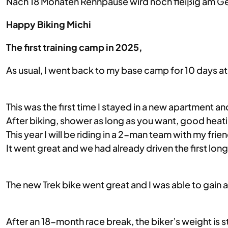
Nach 18 Monaten Rennpause wird noch fleißig am Ge
Happy Biking Michi
The first training camp in 2025,
As usual, I went back to my base camp for 10 days at
This was the first time I stayed in a new apartment an
After biking, shower as long as you want, good heat
This year I will be riding in a 2-man team with my fri
It went great and we had already driven the first l
The new Trek bike went great and I was able to gain 
After an 18-month race break, the biker’s weight is s