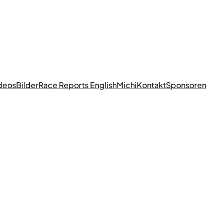
deos
Bilder
Race Reports English
Michi
Kontakt
Sponsoren