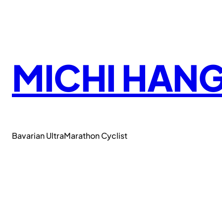
Zum
Inhalt
springen
MICHI HAN
Bavarian UltraMarathon Cyclist